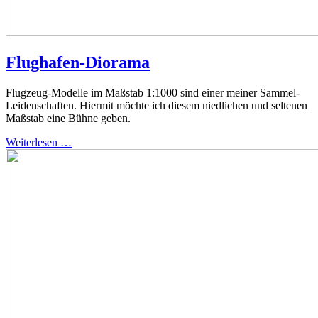
Flughafen-Diorama
Flugzeug-Modelle im Maßstab 1:1000 sind einer meiner Sammel-
Leidenschaften. Hiermit möchte ich diesem niedlichen und seltenen
Maßstab eine Bühne geben.
Weiterlesen …