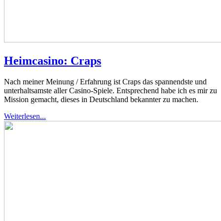
Heimcasino: Craps
Nach meiner Meinung / Erfahrung ist Craps das spannendste und
unterhaltsamste aller Casino-Spiele. Entsprechend habe ich es mir zu
Mission gemacht, dieses in Deutschland bekannter zu machen.
Weiterlesen...