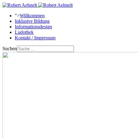
">
Willkommen
Inklusive Bildung
Informationsdesign
Ludothek
Kontakt / Impressum
Suchen