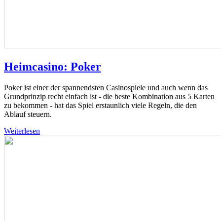
Heimcasino: Poker
Poker ist einer der spannendsten Casinospiele und auch wenn das
Grundprinzip recht einfach ist - die beste Kombination aus 5 Karten
zu bekommen - hat das Spiel erstaunlich viele Regeln, die den
Ablauf steuern.
Weiterlesen