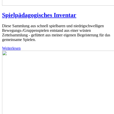
Spielpädagogisches Inventar
Diese Sammlung aus schnell spielbaren und niedrigschwelligen
Bewegungs-/Gruppenspielen entstand aus einer wüsten
Zettelsammlung - gefüttert aus meiner eigenen Begeisterung für das
gemeinsame Spielen.
Weiterlesen