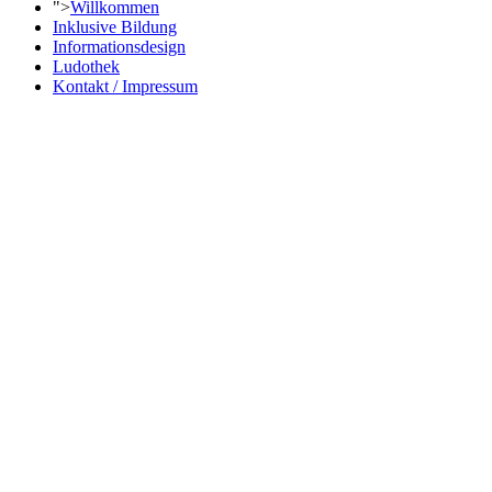
">
Willkommen
Inklusive Bildung
Informationsdesign
Ludothek
Kontakt / Impressum