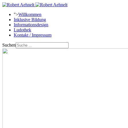
">
Willkommen
Inklusive Bildung
Informationsdesign
Ludothek
Kontakt / Impressum
Suchen