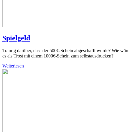
Spielgeld
Traurig darüber, dass der 500€-Schein abgeschafft wurde? Wie wäre
es als Trost mit einem 1000€-Schein zum selbstausdrucken?
Weiterlesen