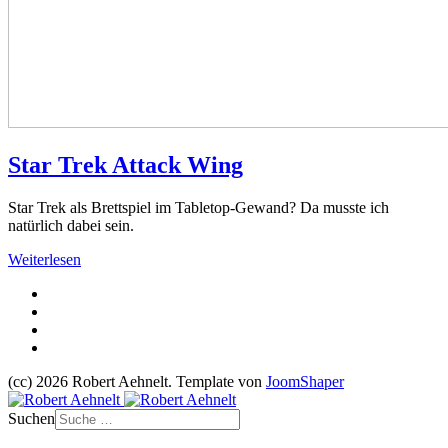
Star Trek Attack Wing
Star Trek als Brettspiel im Tabletop-Gewand? Da musste ich
natürlich dabei sein.
Weiterlesen
(cc) 2026 Robert Aehnelt. Template von
JoomShaper
Suchen