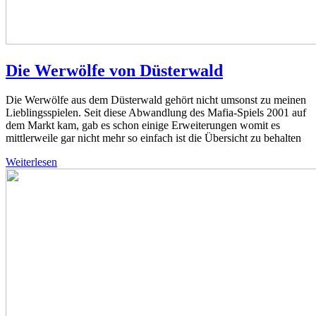
Die Werwölfe von Düsterwald
Die Werwölfe aus dem Düsterwald gehört nicht umsonst zu meinen
Lieblingsspielen. Seit diese Abwandlung des Mafia-Spiels 2001 auf
dem Markt kam, gab es schon einige Erweiterungen womit es
mittlerweile gar nicht mehr so einfach ist die Übersicht zu behalten
Weiterlesen