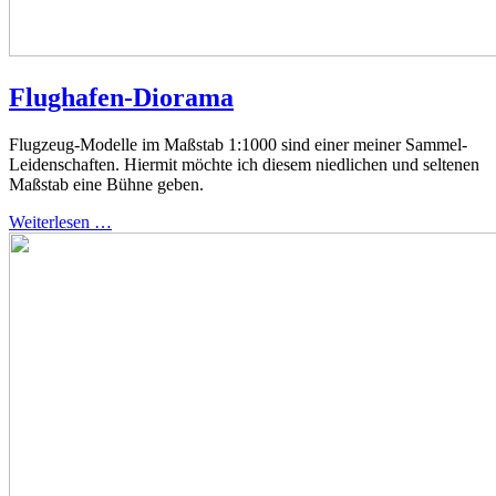
Flughafen-Diorama
Flugzeug-Modelle im Maßstab 1:1000 sind einer meiner Sammel-
Leidenschaften. Hiermit möchte ich diesem niedlichen und seltenen
Maßstab eine Bühne geben.
Weiterlesen …