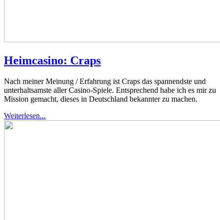
Heimcasino: Craps
Nach meiner Meinung / Erfahrung ist Craps das spannendste und
unterhaltsamste aller Casino-Spiele. Entsprechend habe ich es mir zu
Mission gemacht, dieses in Deutschland bekannter zu machen.
Weiterlesen...