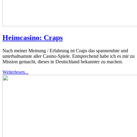
Heimcasino: Craps
Nach meiner Meinung / Erfahrung ist Craps das spannendste und
unterhaltsamste aller Casino-Spiele. Entsprechend habe ich es mir zu
Mission gemacht, dieses in Deutschland bekannter zu machen.
Weiterlesen...