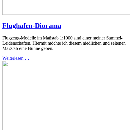
Flughafen-Diorama
Flugzeug-Modelle im Maßstab 1:1000 sind einer meiner Sammel-
Leidenschaften. Hiermit möchte ich diesem niedlichen und seltenen
Maßstab eine Bühne geben.
Weiterlesen …