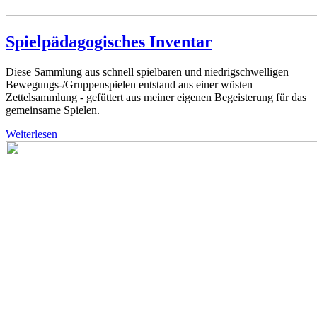
Spielpädagogisches Inventar
Diese Sammlung aus schnell spielbaren und niedrigschwelligen
Bewegungs-/Gruppenspielen entstand aus einer wüsten
Zettelsammlung - gefüttert aus meiner eigenen Begeisterung für das
gemeinsame Spielen.
Weiterlesen