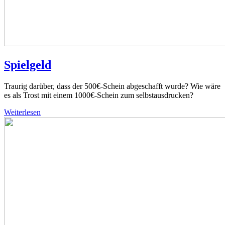
Spielgeld
Traurig darüber, dass der 500€-Schein abgeschafft wurde? Wie wäre
es als Trost mit einem 1000€-Schein zum selbstausdrucken?
Weiterlesen