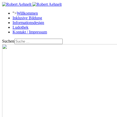
">
Willkommen
Inklusive Bildung
Informationsdesign
Ludothek
Kontakt / Impressum
Suchen