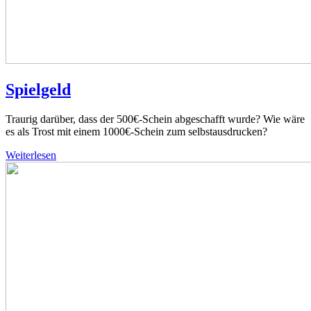
Spielgeld
Traurig darüber, dass der 500€-Schein abgeschafft wurde? Wie wäre
es als Trost mit einem 1000€-Schein zum selbstausdrucken?
Weiterlesen