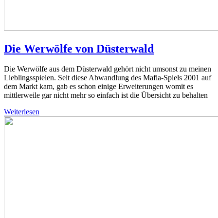
Die Werwölfe von Düsterwald
Die Werwölfe aus dem Düsterwald gehört nicht umsonst zu meinen
Lieblingsspielen. Seit diese Abwandlung des Mafia-Spiels 2001 auf
dem Markt kam, gab es schon einige Erweiterungen womit es
mittlerweile gar nicht mehr so einfach ist die Übersicht zu behalten
Weiterlesen