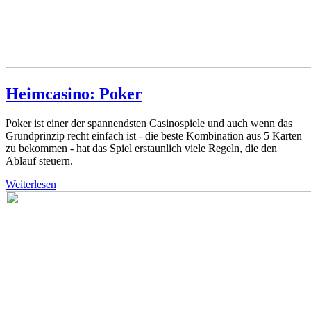
Heimcasino: Poker
Poker ist einer der spannendsten Casinospiele und auch wenn das
Grundprinzip recht einfach ist - die beste Kombination aus 5 Karten
zu bekommen - hat das Spiel erstaunlich viele Regeln, die den
Ablauf steuern.
Weiterlesen