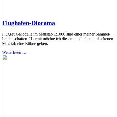
Flughafen-Diorama
Flugzeug-Modelle im Maßstab 1:1000 sind einer meiner Sammel-
Leidenschaften. Hiermit möchte ich diesem niedlichen und seltenen
Maßstab eine Bühne geben.
Weiterlesen …