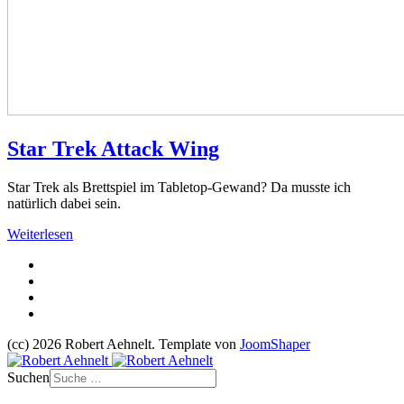
Star Trek Attack Wing
Star Trek als Brettspiel im Tabletop-Gewand? Da musste ich
natürlich dabei sein.
Weiterlesen
(cc) 2026 Robert Aehnelt. Template von
JoomShaper
Suchen