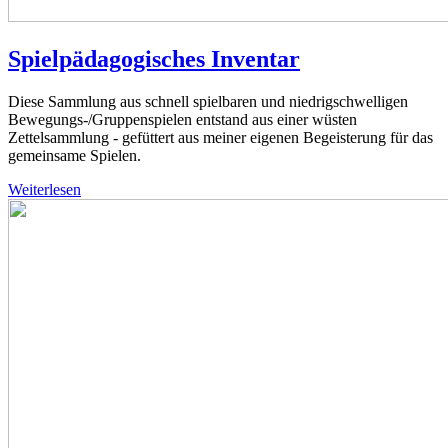
Spielpädagogisches Inventar
Diese Sammlung aus schnell spielbaren und niedrigschwelligen
Bewegungs-/Gruppenspielen entstand aus einer wüsten
Zettelsammlung - gefüttert aus meiner eigenen Begeisterung für das
gemeinsame Spielen.
Weiterlesen